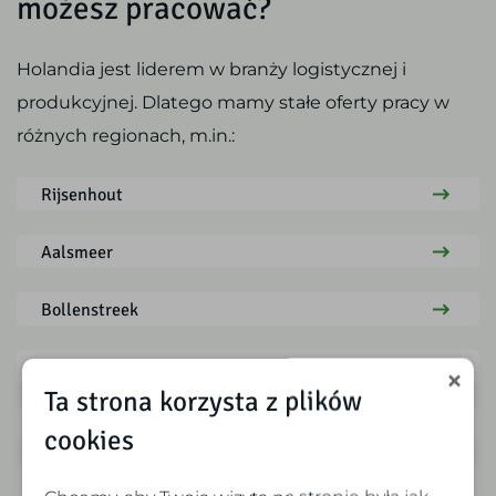
możesz pracować?
Holandia jest liderem w branży logistycznej i
produkcyjnej. Dlatego mamy stałe oferty pracy w
różnych regionach, m.in.:
Rijsenhout
Aalsmeer
Bollenstreek
De Kwakel
Ta strona korzysta z plików
Haarlemmermeer
cookies
Holandia Południowa
Chcemy, aby Twoja wizyta na stronie była jak