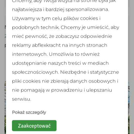
najłatwiejsza i bardziej spersonalizowana.
… i wiele innych!
Używamy w tym celu plików cookies i
podobnych technik. Chcemy je umieścić, aby
Nie widzisz swojej ulubionej lokalizacji na liście?
mieć pewność, że zobaczysz odpowiednie
Zarejestruj się mimo to
! Poinformujemy Cię, gdy
reklamy abflexkracht na innych stronach
pojawi się oferta dopasowana do Twoich preferencji.
internetowych. Umożliwia to również
udostępnianie naszych treści w mediach
społecznościowych. Niezbędne i statystyczne
pliki cookies nie zbierają danych osobowych i
nie pomagają w prowadzeniu i ulepszaniu
serwisu.
Pokaż szczegóły
Zaakceptować