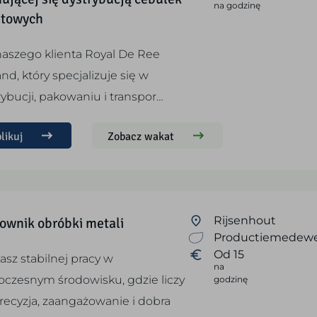
na godzinę
atowych
naszego klienta Royal De Ree
nd, który specjalizuje się w
rybucji, pakowaniu i transpor…
likuj
Zobacz wakat
ownik obróbki metali
Rijsenhout
Productiemedewe
Od 15
asz stabilnej pracy w
na
czesnym środowisku, gdzie liczy
godzinę
precyzja, zaangażowanie i dobra