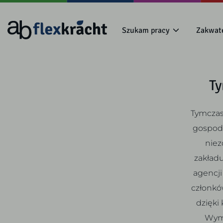
Szukam pracy
Zakwat
Ty
Tymczas
gospoda
niez
zakład
agencji
członków
dzięki
Wyma