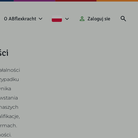
O ABflexkracht
Zaloguj sie
ści
łalności
rzypadku
wnika
wstania
 naszych
fikacje,
irmach.
ości.