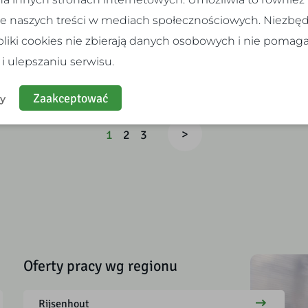
cnianiem linii brzegowych rzek i
e naszych treści w mediach społecznościowych. Niezbęd
łów…
pliki cookies nie zbierają danych osobowych i nie pomag
i ulepszaniu serwisu.
likuj
Zobacz wakat
Zaakceptować
ły
>
1
2
3
Oferty pracy wg regionu
Rijsenhout