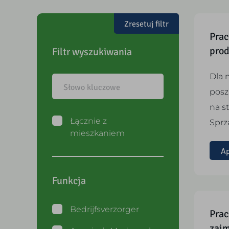
Prac
prod
Filtr wyszukiwania
Dla 
pos
na s
Łącznie z
Sprz
mieszkaniem
Ap
Funkcja
Bedrijfsverzorger
Prac
zajm