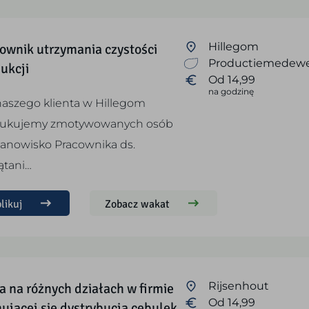
ownik utrzymania czystości
Hillegom
Productiemedewe
ukcji
Od 14,99
na godzinę
naszego klienta w Hillegom
zukujemy zmotywowanych osób
tanowisko Pracownika ds.
ątani…
likuj
Zobacz wakat
a na różnych działach w firmie
Rijsenhout
Od 14,99
ującej się dystrybucją cebulek