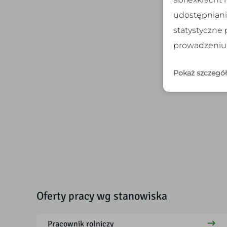
wzma
udostępniani
kana
statystyczne 
prowadzeniu 
Ap
Pokaż szczegó
Oferty pracy wg stanowiska
Pracownik rolniczy