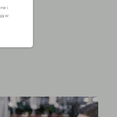
ne i
ają w