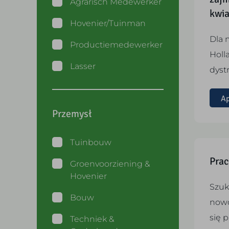
Agrarisch Medewerker
kwi
Hovenier/Tuinman
Dla 
Productiemedewerker
Holla
Lasser
dyst
Ap
Przemysł
Tuinbouw
Prac
Groenvoorziening &
Hovenier
Szuk
Bouw
nowo
się 
Techniek &