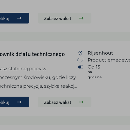
likuj
Zobacz wakat
ownik działu technicznego
Rijsenhout
Productiemedewe
Od 15
asz stabilnej pracy w
na
czesnym środowisku, gdzie liczy
godzinę
techniczna precyzja, szybka reakcj…
likuj
Zobacz wakat