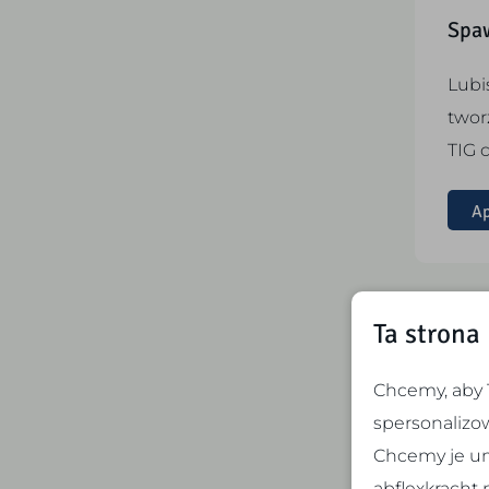
Spa
Lubi
twor
TIG 
Ap
Ta strona
Mont
(pom
Chcemy, aby T
spersonalizo
Mała
Chcemy je um
budo
abflexkracht