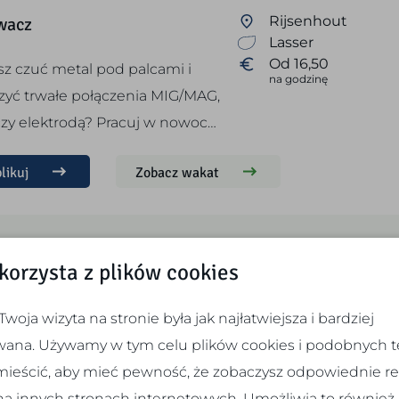
wacz
Rijsenhout
Lasser
Od 16,50
sz czuć metal pod palcami i
na godzinę
zyć trwałe połączenia MIG/MAG,
czy elektrodą? Pracuj w nowoc…
likuj
Zobacz wakat
 korzysta z plików cookies
er konstrukcji wodnych
Rijsenhout
Productiemedewe
osty, mostki, umocnienia)
woja wizyta na stronie była jak najłatwiejsza i bardziej
Od 16,50
wana. Używamy w tym celu plików cookies i podobnych t
, rodzinna firma zajmująca się
ieścić, aby mieć pewność, że zobaczysz odpowiednie r
wą pomostów oraz
 na innych stronach internetowych. Umożliwia to również