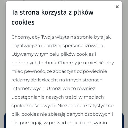
realizowane są w pełni maszynowo,
Ta strona korzysta z plików
zgodnie z aktualnymi wytycznymi BHP.
cookies
Projekty wykonywane są dla
wykonawców, gmin oraz klientów
Chcemy, aby Twoja wizyta na stronie była jak
indywidualnych, zawsze z naciskiem na
najłatwiejsza i bardziej spersonalizowana.
jakość, bezpieczeństwo i efektywność.
Używamy w tym celu plików cookies i
podobnych technik. Chcemy je umieścić, aby
mieć pewność, że zobaczysz odpowiednie
reklamy abflexkracht na innych stronach
internetowych. Umożliwia to również
udostępnianie naszych treści w mediach
społecznościowych. Niezbędne i statystyczne
pliki cookies nie zbierają danych osobowych i
nie pomagają w prowadzeniu i ulepszaniu
Rejestracja
* Pole wymagane